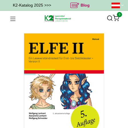
K2-Katalog 2025 >>>
Blog
0