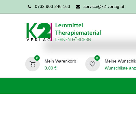
0732 903 246 163
service@k2-verlag.at
0
0
Mein Warenkorb
Meine Wunschli
0,00
€
Wunschliste anz
Förderpädagogik
Logopädie
Ergo