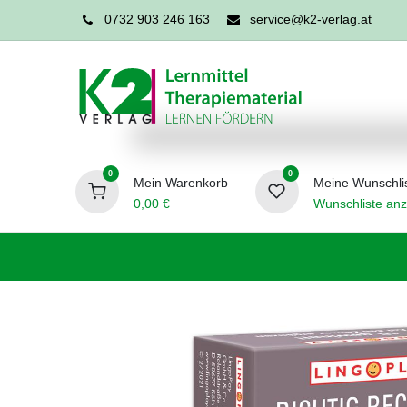
0732 903 246 163
service@k2-verlag.at
0
0
Mein Warenkorb
Meine Wunschli
0,00
€
Wunschliste anz
Förderpädagogik
Logopädie
Ergo