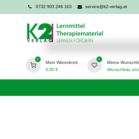
0732 903 246 163
service@k2-verlag.at
0
0
Mein Warenkorb
Meine Wunschli
0,00
€
Wunschliste anz
Förderpädagogik
Logopädie
Ergo