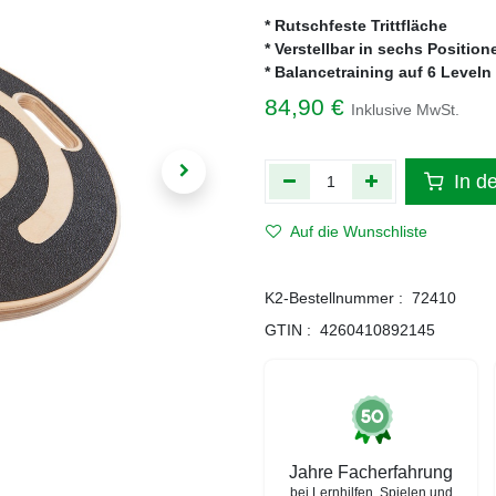
* Rutschfeste Trittfläche
* Verstellbar in sechs Positio
* Balancetraining auf 6 Leveln
84,90
€
Inklusive MwSt.
In d
Auf die Wunschliste
K2-Bestellnummer :
72410
GTIN :
4260410892145
Jahre Facherfahrung
bei Lernhilfen, Spielen und