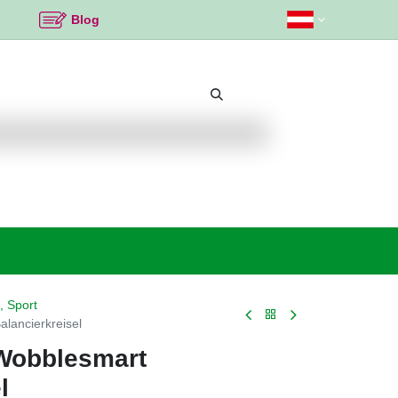
Blog
Beliebte Themen
Neu bei K2
Angebote %
, Sport
alancierkreisel
 Wobblesmart
l