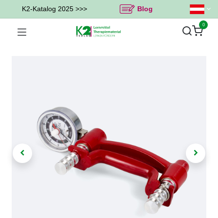
K2-Katalog 2025 >>>
Blog
0