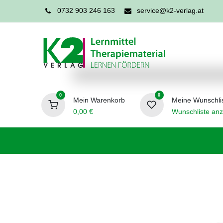
0732 903 246 163
service@k2-verlag.at
0
0
Mein Warenkorb
Meine Wunschli
0,00
€
Wunschliste anz
Förderpädagogik
Logopädie
Ergo