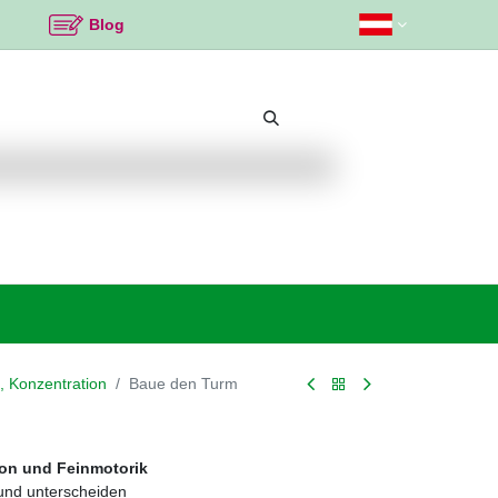
Blog
Beliebte Themen
Neu bei K2
Angebote %
, Konzentration
Baue den Turm
on und Feinmotorik
und unterscheiden