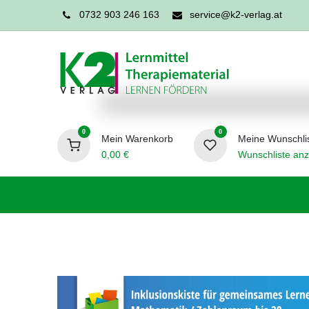
0732 903 246 163
service@k2-verlag.at
0
0
Mein Warenkorb
Meine Wunschli
0,00
€
Wunschliste anz
Förderpädagogik
Logopädie
Ergo