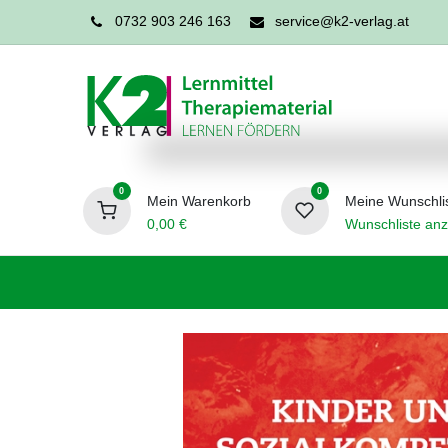
0732 903 246 163
service@k2-verlag.at
0
0
Mein Warenkorb
Meine Wunschli
0,00
€
Wunschliste anz
Förderpädagogik
Logopädie
Ergo