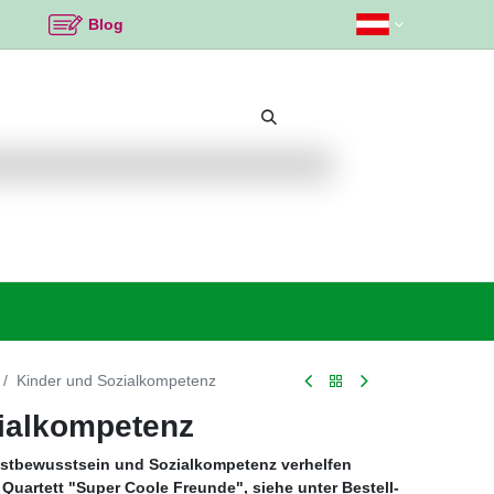
Blog
Beliebte Themen
Neu bei K2
Angebote %
Kinder und Sozialkompetenz
ialkompetenz
lbstbewusstsein und Sozialkompetenz verhelfen
Quartett "Super Coole Freunde", siehe unter Bestell-