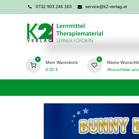
0732 903 246 163
service@k2-verlag.at
0
0
Mein Warenkorb
Meine Wunschli
0,00
€
Wunschliste anz
Förderpädagogik
Logopädie
Ergo