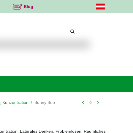
Blog
Beliebte Themen
Neu bei K2
Angebote %
, Konzentration
Bunny Boo
nzentration, Laterales Denken, Problemlösen, Räumliches