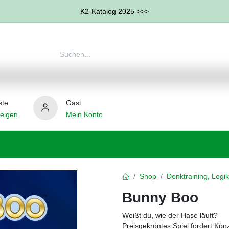
K2-Katalog 2025 >>>
ste
Gast
eigen
Mein Konto
therapie
Weitere Therapie-Bereiche
Hilfsmittel
Shop
Denktraining, Logik
Bunny Boo
Weißt du, wie der Hase läuft?
Preisgekröntes Spiel fordert Ko