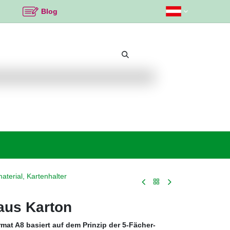
Blog
Beliebte Themen
Neu bei K2
Angebote %
aterial, Kartenhalter
 aus Karton
rmat A8 basiert auf dem Prinzip der 5-Fächer-