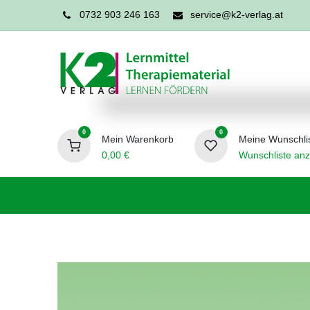
0732 903 246 163
service@k2-verlag.at
0
0
Mein Warenkorb
Meine Wunschli
0,00
€
Wunschliste anz
Förderpädagogik
Logopädie
Ergo