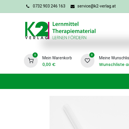
0732 903 246 163
service@k2-verlag.at
0
0
Mein Warenkorb
Meine Wunschlis
0,00
€
Wunschliste a
Förderpädagogik
Logopädie