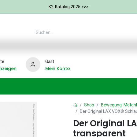
K2-Katalog 2025 >>>
te
Gast
nzeigen
Mein Konto
Ergotherapie
Weitere Therapie-Bereiche
Hilfs
Shop
Bewegung, Motorik
Der Original LAX VOX® Schlau
Der Original L
transparent