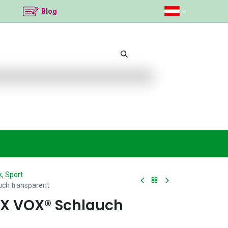
Blog
mittel
Beliebte Themen
Neu bei K2
An
, Sport
ch​ transparent
AX VOX® Schlauch​