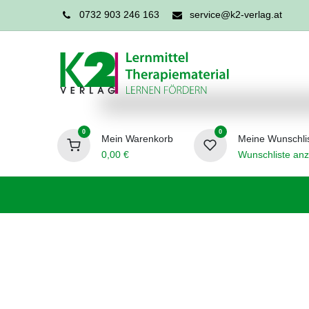
0732 903 246 163
service@k2-verlag.at
0
0
Mein Warenkorb
Meine Wunschli
0,00
€
Wunschliste anz
Förderpädagogik
Logopädie
Ergo