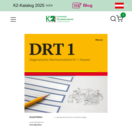
K2-Katalog 2025 >>>
Blog
0