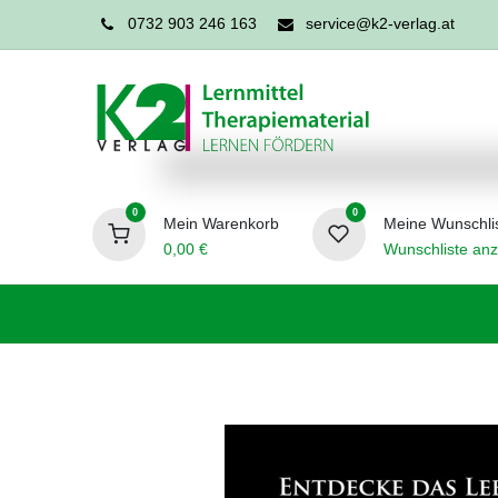
0732 903 246 163
service@k2-verlag.at
0
0
Mein Warenkorb
Meine Wunschli
0,00
€
Wunschliste anz
Förderpädagogik
Logopädie
Ergo