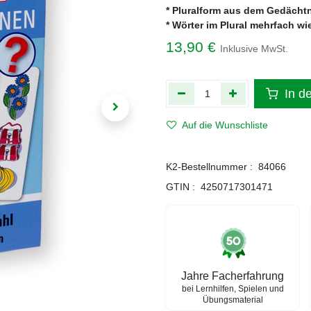
* Pluralform aus dem Gedächtn
* Wörter im Plural mehrfach w
13,90
€
Inklusive MwSt.
In d
Auf die Wunschliste
K2-Bestellnummer :
84066
GTIN :
4250717301471
Jahre Facherfahrung
bei Lernhilfen, Spielen und
Übungsmaterial