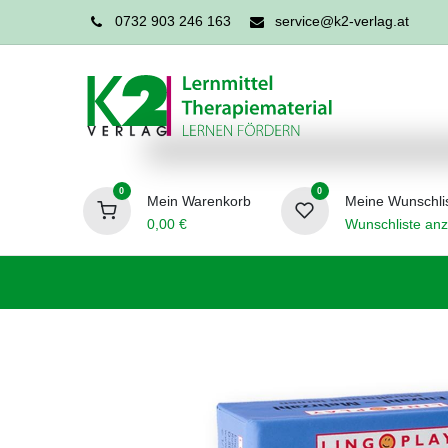
0732 903 246 163
service@k2-verlag.at
0
0
Mein Warenkorb
Meine Wunschli
0,00
€
Wunschliste anz
Förderpädagogik
Logopädie
Ergo