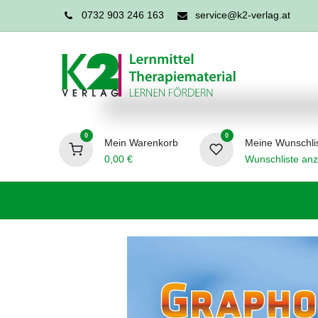
0732 903 246 163
service@k2-verlag.at
0
0
Mein Warenkorb
Meine Wunschli
0,00
€
Wunschliste anz
Förderpädagogik
Logopädie
Ergo