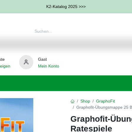
K2-Katalog 2025 >>>
ste
Gast
eigen
Mein Konto
therapie
Weitere Therapie-Bereiche
Hilfsmittel
Shop
GraphoFit
Graphofit-Übungsmappe 25 B
Graphofit-Übu
Ratespiele