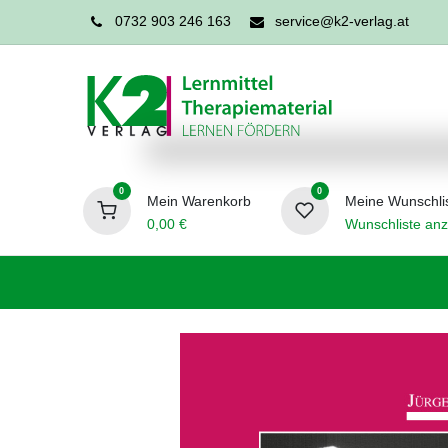
0732 903 246 163
service@k2-verlag.at
0
0
Mein Warenkorb
Meine Wunschli
0,00
€
Wunschliste anz
Förderpädagogik
Logopädie
Ergo