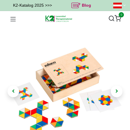
K2-Katalog 2025 >>>
Blog
0