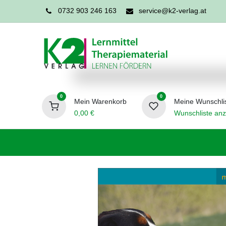
0732 903 246 163
service@k2-verlag.at
0
0
Mein Warenkorb
Meine Wunschli
0,00
€
Wunschliste anz
Förderpädagogik
Logopädie
Ergo