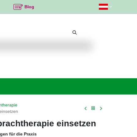
Blog
Beliebte Themen
Neu bei K2
Angebote %
htherapie
einsetzen
prachtherapie einsetzen
gen für die Praxis