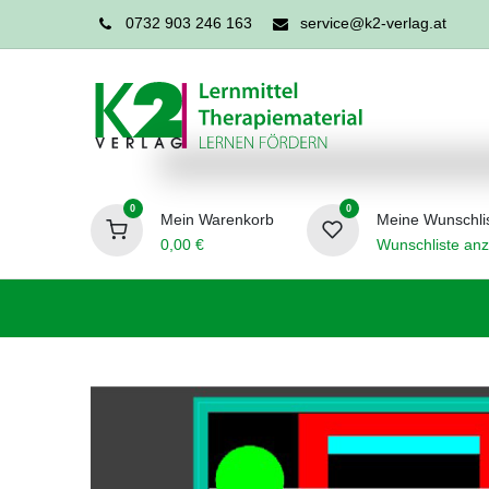
0732 903 246 163
service@k2-verlag.at
0
0
Mein Warenkorb
Meine Wunschli
0,00
€
Wunschliste anz
Förderpädagogik
Logopädie
Ergo