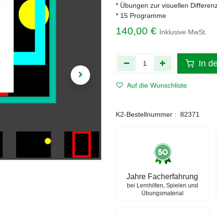
* Übungen zur visuellen Differen
* 15 Programme
140,00
€
Inklusive MwSt.
In d
Auf die Wunschliste
K2-Bestellnummer :
82371
Jahre Facherfahrung
bei Lernhilfen, Spielen und
Übungsmaterial