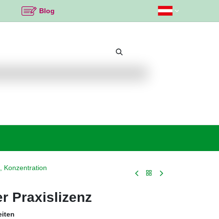
Blog
Beliebte Themen
Neu bei K2
Angebote %
, Konzentration
er Praxislizenz
eiten