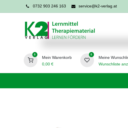
0732 903 246 163
service@k2-verlag.at
0
0
Mein Warenkorb
Meine Wunschli
0,00
€
Wunschliste anz
Förderpädagogik
Logopädie
Ergo