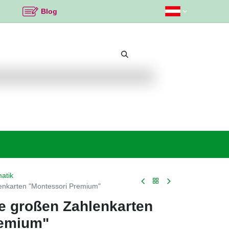
Blog
Beliebte Themen
Neu bei K2
Angebote %
atik
lenkarten "Montessori Premium"
ie großen Zahlenkarten
remium"