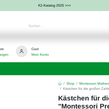
K2-Katalog 2025 >>>
ste
Gast
eigen
Mein Konto
therapie
Weitere Therapie-Bereiche
Hilfsmittel
Shop
Montessori Mathem
Kästchen für die großen Zah
Kästchen für d
"Montessori P