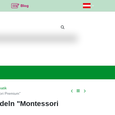
Blog
Beliebte Themen
Neu bei K2
Angebote %
atik
ori Premium"
ndeln "Montessori