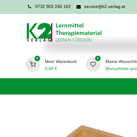
0732 903 246 163
service@k2-verlag.at
0
0
Mein Warenkorb
Meine Wunschli
0,00
€
Wunschliste anz
Förderpädagogik
Logopädie
Ergo