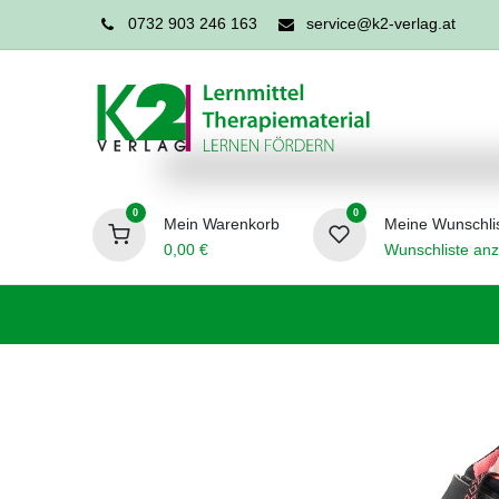
0732 903 246 163
service@k2-verlag.at
0
0
Mein Warenkorb
Meine Wunschli
0,00
€
Wunschliste anz
Förderpädagogik
Logopädie
Ergo