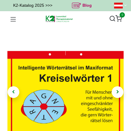
K2-Katalog 2025 >>>
Blog
0