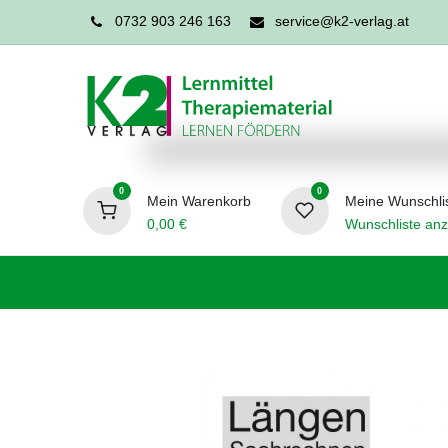
0732 903 246 163
service@k2-verlag.at
0
0
Mein Warenkorb
Meine Wunschli
0,00
€
Wunschliste anz
Förderpädagogik
Logopädie
Ergo