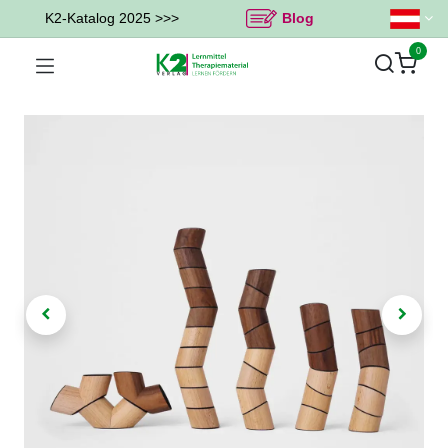
K2-Katalog 2025 >>>
Blog
0