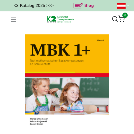
K2-Katalog 2025 >>>
Blog
0