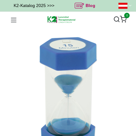
K2-Katalog 2025 >>>
Blog
0