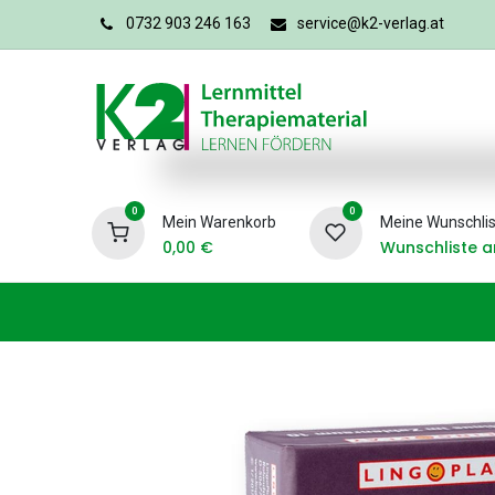
0732 903 246 163
service@k2-verlag.at
0
0
Mein Warenkorb
Meine Wunschlis
0,00
€
Wunschliste a
Förderpädagogik
Logopädie