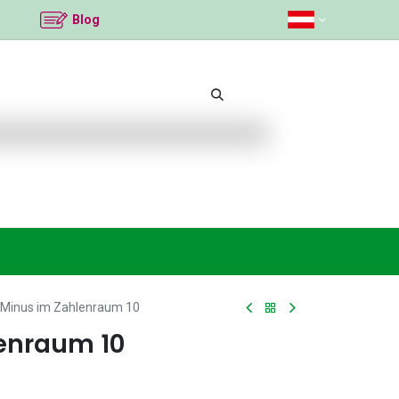
Blog
mittel
Beliebte Themen
Neu bei K2
An
Minus im Zahlenraum 10
enraum 10