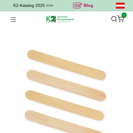
K2-Katalog 2025 >>>
Blog
0