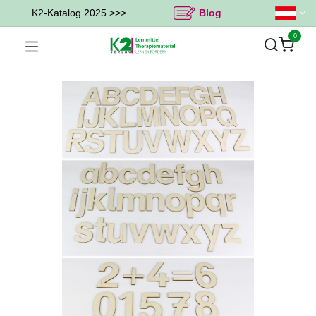
K2-Katalog 2025 >>>
Blog
0