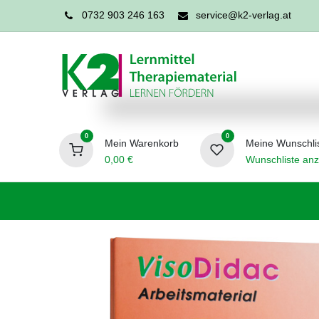
0732 903 246 163
service@k2-verlag.at
0
0
Mein Warenkorb
Meine Wunschli
0,00
€
Wunschliste anz
Förderpädagogik
Logopädie
Ergo