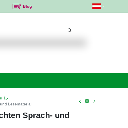
Blog
Beliebte Themen
Neu bei K2
Angebote %
r 1,-
 und Lesematerial
chten Sprach- und