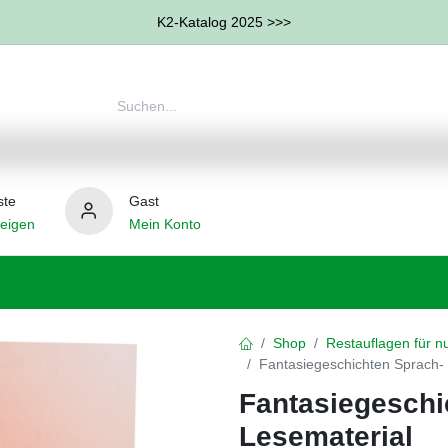
K2-Katalog 2025 >>>
ste
Gast
eigen
Mein Konto
therapie
Weitere Therapie-Bereiche
Hilfsmittel
Shop
Restauflagen für nu
Fantasiegeschichten Sprach-
Fantasiegeschi
Lesematerial