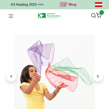
K2-Katalog 2025 >>>
Blog
0