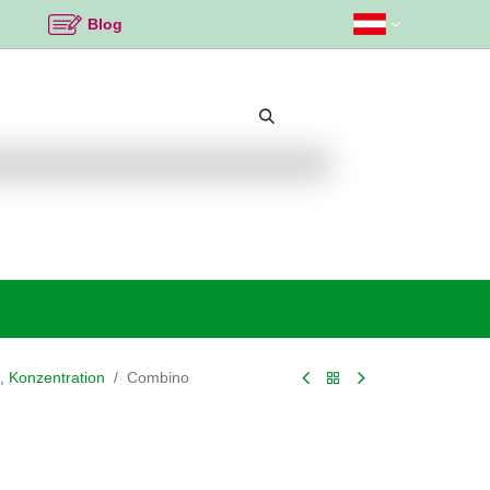
Blog
Beliebte Themen
Neu bei K2
Angebote %
, Konzentration
Combino