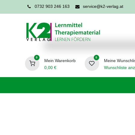
0732 903 246 163
service@k2-verlag.at
0
0
Mein Warenkorb
Meine Wunschli
0,00
€
Wunschliste anz
Förderpädagogik
Logopädie
Ergo