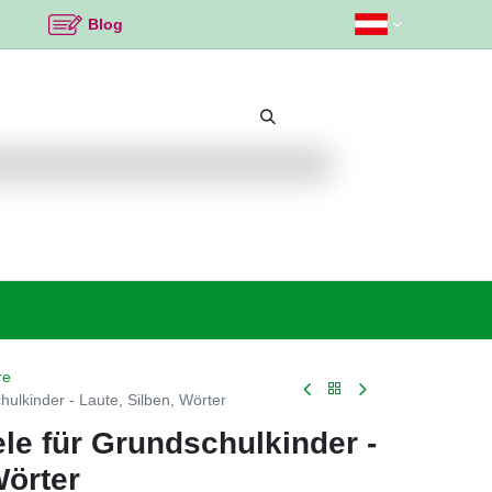
Blog
Beliebte Themen
Neu bei K2
Angebote %
re
ulkinder - Laute, Silben, Wörter
e für Grundschulkinder -
Wörter