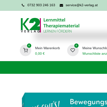
0732 903 246 163
service@k2-verlag.at
0
0
Mein Warenkorb
Meine Wunschli
0,00
€
Wunschliste anz
Förderpädagogik
Logopädie
Ergo