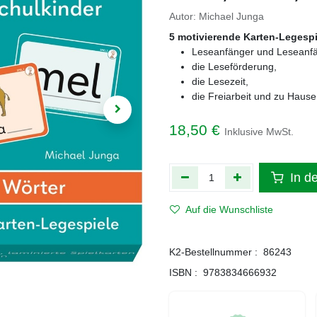
Autor: Michael Junga
5 motivierende Karten-Legespie
Leseanfänger und Leseanfä
die Leseförderung,
die Lesezeit,
die Freiarbeit und zu Hause
18,50
€
Inklusive MwSt.
In d
Auf die Wunschliste
K2-Bestellnummer :
86243
ISBN :
9783834666932