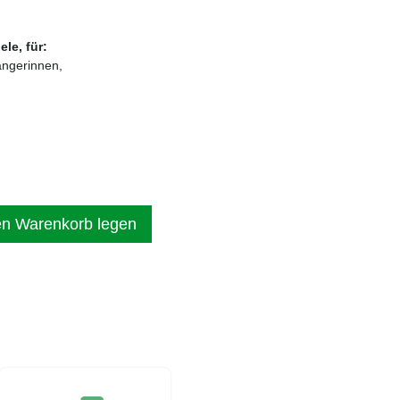
le, für:
ngerinnen,
en Warenkorb legen