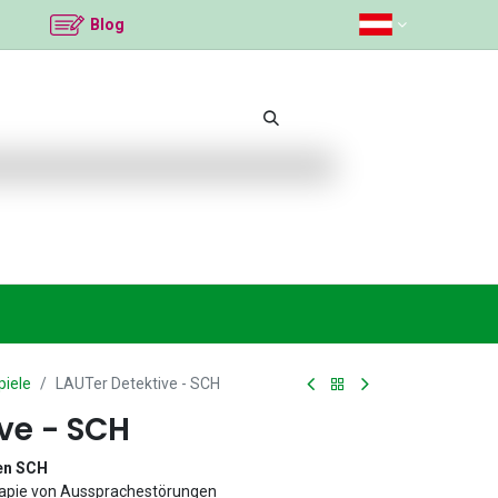
Blog
mittel
Beliebte Themen
Neu bei K2
An
piele
LAUTer Detektive - SCH
ve - SCH
en SCH
erapie von Aussprachestörungen