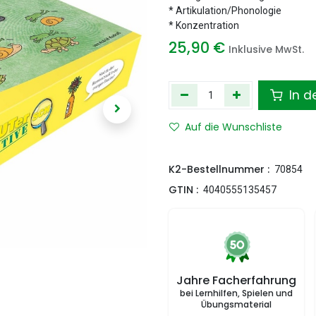
* Artikulation/Phonologie
* Konzentration
25,90
€
Inklusive MwSt.
In d
Auf die Wunschliste
K2-Bestellnummer :
70854
GTIN :
4040555135457
Jahre Facherfahrung
bei Lernhilfen, Spielen und
Übungsmaterial