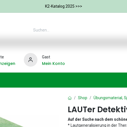
K2-Katalog 2025 >>>
te
Gast
nzeigen
Mein Konto
Ergotherapie
Weitere Therapie-Bereiche
Hilfs
Shop
Übungsmaterial, S
LAUTer Detekti
Auf der Suche nach dem schön
* Lautgeneralisierung in der Th