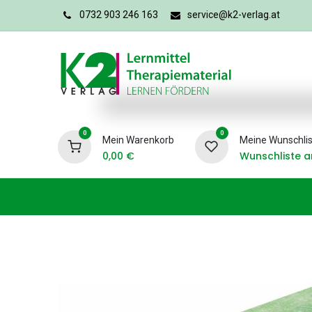
0732 903 246 163
service@k2-verlag.at
0
0
Mein Warenkorb
Meine Wunschlis
0,00
€
Wunschliste a
Förderpädagogik
Logopädie