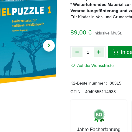
* Weiterführendes Material z
Verarbeitungsförderung und z
Für Kinder in Vor- und Grundsch
89,00
€
Inklusive MwSt.
In d
Auf die Wunschliste
K2-Bestellnummer :
80315
GTIN :
4040555114933
Jahre Facherfahrung