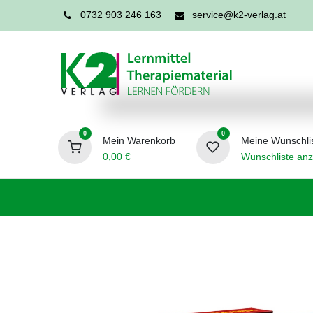
0732 903 246 163
service@k2-verlag.at
0
0
Mein Warenkorb
Meine Wunschli
0,00
€
Wunschliste anz
Förderpädagogik
Logopädie
Ergo