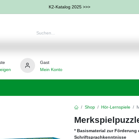
K2-Katalog 2025 >>>
ste
Gast
eigen
Mein Konto
therapie
Weitere Therapie-Bereiche
Hilfsmittel
Shop
Hör-Lernspiele
M
Merkspielpuzzle
* Basismaterial zur Förderung
Schriftsprachkenntnisse